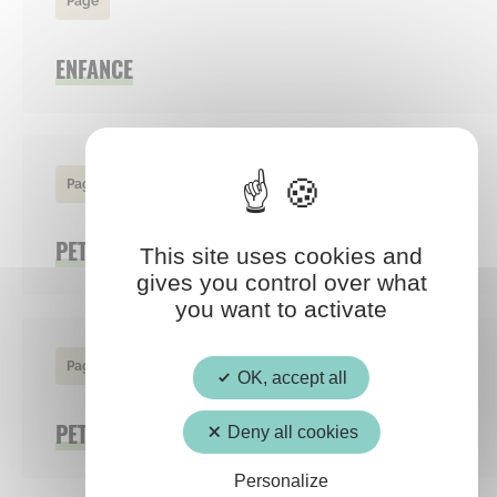
Page
ENFANCE
Page
PETITE ENFANCE
This site uses cookies and
gives you control over what
you want to activate
Page
OK, accept all
PETITE ENFANCE ET ENFANCE
Deny all cookies
Personalize