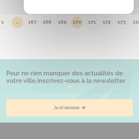
1
…
167
168
169
170
171
172
173
17
Pour ne rien manquer des actualités de
votre ville,
inscrivez-vous à la newsletter
Je m'abonne