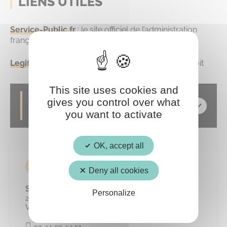
LIENS UTILES
Service-Public.fr
: le site officiel de l’administration
française
Legifrance
: le service public de la diffusion du droit
This site uses cookies and
TERMES LES PLUS COURAMMENT
gives you control over what
UTILISÉS DANS LE CADRE DES MARCHÉS
you want to activate
PUBLICS
OK, accept all
CONTACT
Deny all cookies
Service Marchés publics
Personalize
2, avenue du Général Leclerc 60800 Crépy-en-
Valois