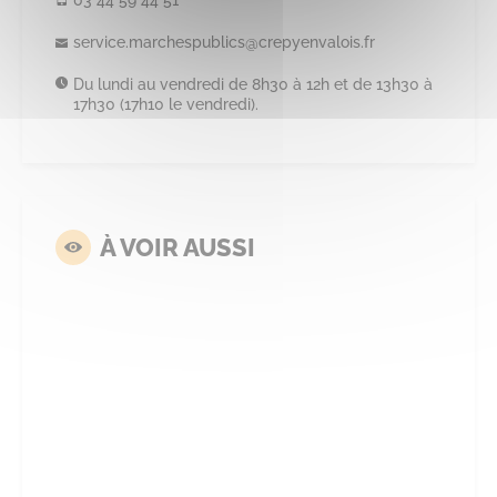
03 44 59 44 51
service.
marchespublics@
crepyenvalois.
fr
Du lundi au vendredi de 8h30 à 12h et de 13h30 à
17h30 (17h10 le vendredi).
À VOIR AUSSI