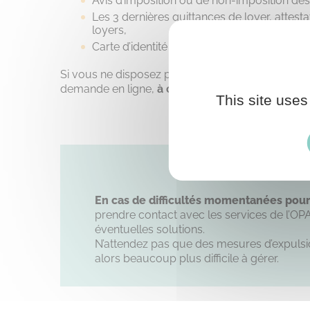
Avis d’imposition ou de non-imposition de
Les 3 dernières quittances de loyer, attesta
loyers,
Carte d’identité ou carte de séjour, ainsi qu
Si vous ne disposez pas d’un accès à internet, le
demande en ligne,
à condition que vous posséd
This site uses
En cas de difficultés momentanées pour
prendre contact avec les services de l’OPA
éventuelles solutions.
N’attendez pas que des mesures d’expulsio
alors beaucoup plus difficile à gérer.