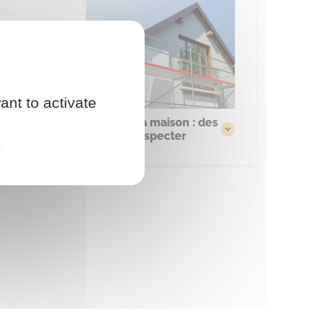
ant to activate
Embellir sa maison : des
règles à respecter
e