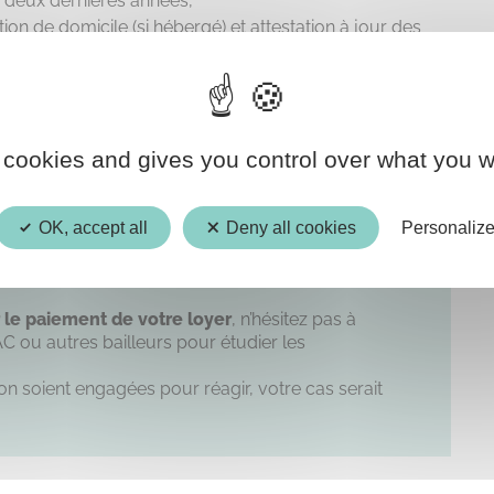
s deux dernières années,
tion de domicile (si hébergé) et attestation à jour des
e celle du conjoint.
 service Social du CCAS peut vous aider à faire votre
iez une adresse e-mail à votre nom.
 cookies and gives you control over what you w
OK, accept all
Deny all cookies
Personaliz
 le paiement de votre loyer
, n’hésitez pas à
C ou autres bailleurs pour étudier les
n soient engagées pour réagir, votre cas serait