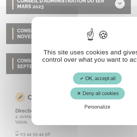
CONSEIL D'ADMINISTRATION DU 1ER
MARS 2023
CONSEIL D'ADMINISTRATION DU 30
NOVEMBRE 2022
This site uses cookies and give
control over what you want to ac
CONSEIL D'ADMINISTRATION DU 27
SEPTEMBRE 2022
OK, accept all
Deny all cookies
CONTACT
Personalize
Direction Générale des Services
2, avenue du Général Leclerc 60800 Crépy-en-
Valois
03 44 59 44 56