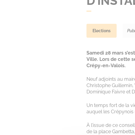
D’INSTA
Elections
Pub
Samedi 28 mars s’est 
Ville. Lors de cette 
Crépy-en-Valois.
Neuf adjoints au maire
Christophe Guillemin
Dominique Faivre et Da
Un temps fort de la 
auquel les Crépynois o
À l’issue de ce conse
de la place Gambetta