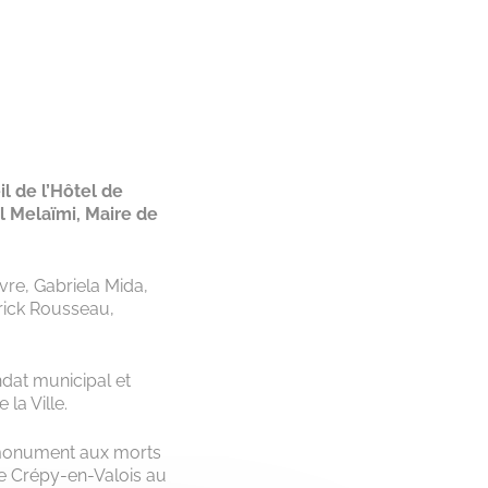
il de l’Hôtel de
el Melaïmi, Maire de
èvre, Gabriela Mida,
rick Rousseau,
dat municipal et
la Ville.
u monument aux morts
e Crépy-en-Valois au