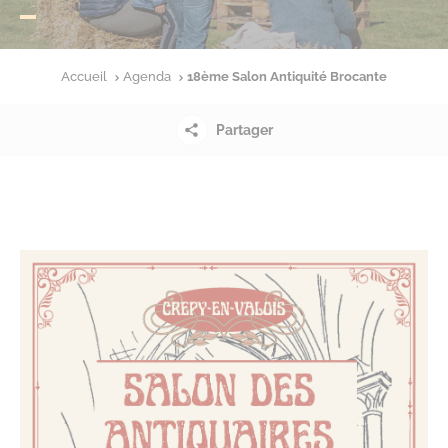
Accueil
Agenda
18ème Salon Antiquité Brocante
Partager