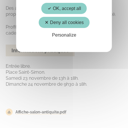
Des antiquaires de France et de Belgique vous
OK, accept all
proposeront des meubles et petits objets de qualité.
Deny all cookies
Profitez de ces deux jours pour faire de beaux
cadeaux à vos proches.
Personalize
Informations pratiques
Entrée libre.
Place Saint-Simon.
Samedi 23 novembre de 13h à 18h.
Dimanche 24 novembre de 9h30 à 18h.
Affiche-salon-antiquite.pdf