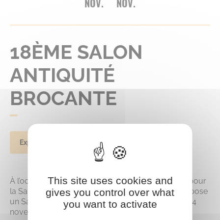
NOV.
NOV.
18ÈME SALON
ANTIQUITÉ
BROCANTE
Expo-Vente
This site uses cookies and
À l’occasion des fêtes de fin d’année, l’Association pour
gives you control over what
la Sauvegarde de l’Abbaye Saint-Arnoul vous propose
un Salon des antiquaires, samedi 23 et dimanche 24
you want to activate
novembre 2024 à l’abbaye Saint-Arnoul.