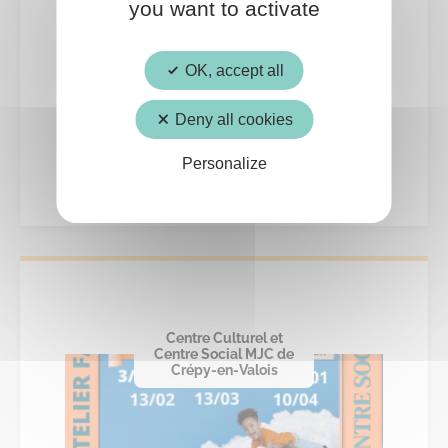
you want to activate
02
OK, accept all
OCT.
Deny all cookies
Family Training
Personalize
Centre Culturel et
Centre Social MJC de
Crépy-en-Valois