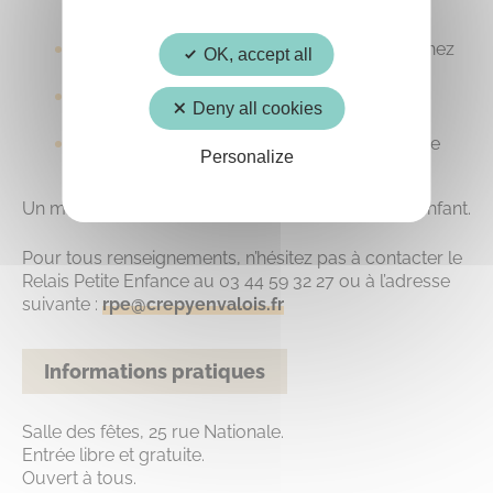
Rencontrez des professionnel(le)s près de chez
OK, accept all
vous
Echangez librement sur vos besoins et vos
Deny all cookies
attentes
Trouvez la personne de confiance pour votre
Personalize
enfant
Un moment pour créer le bon match pour votre enfant.
Pour tous renseignements, n’hésitez pas à contacter le
Relais Petite Enfance au 03 44 59 32 27 ou à l’adresse
suivante :
rpe@crepyenvalois.fr
Informations pratiques
Salle des fêtes, 25 rue Nationale.
Entrée libre et gratuite.
Ouvert à tous.