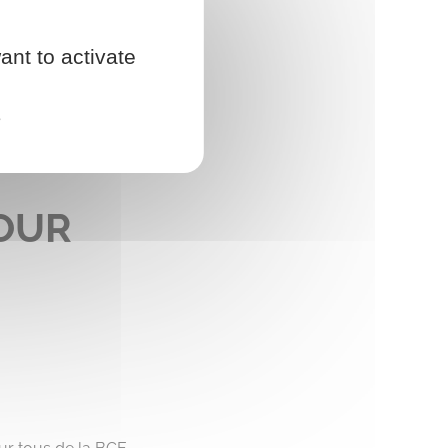
ant to activate
e
POUR