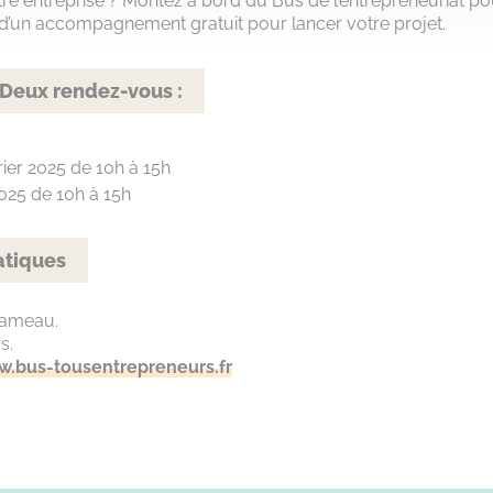
re entreprise ? Montez à bord du Bus de l’entrepreneuriat po
z d’un accompagnement gratuit pour lancer votre projet.
 Deux rendez-vous :
rier 2025 de 10h à 15h
025 de 10h à 15h
atiques
Rameau.
s.
.bus-tousentrepreneurs.fr