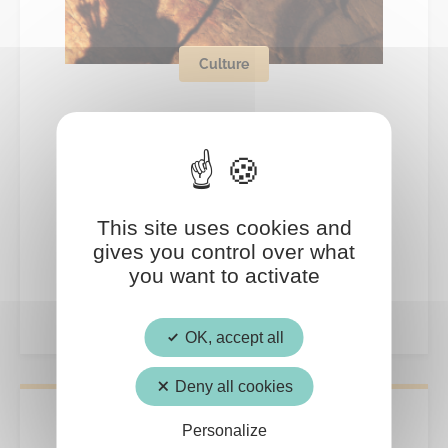
Culture
15
AOÛT
This site uses cookies and
Visite guidée de l’exposition
gives you control over what
« Archers de la préhistoire »
you want to activate
OK, accept all
Deny all cookies
Personalize