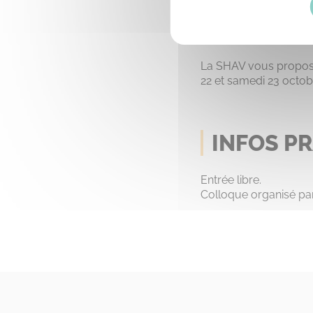
Vendredi 22 et 
La SHAV vous propos
22 et samedi 23 octob
INFOS P
Entrée libre.
Colloque organisé par 