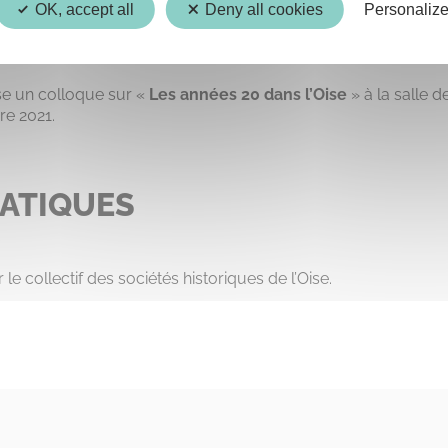
OK, accept all
Deny all cookies
Personaliz
samedi 23 octobre 2021
e un colloque sur «
Les années 20 dans l’Oise
» à la salle d
re 2021.
RATIQUES
le collectif des sociétés historiques de l’Oise.