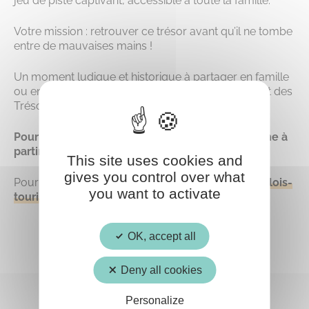
jeu de piste captivant, accessible à toute la famille.
Votre mission : retrouver ce trésor avant qu’il ne tombe
entre de mauvaises mains !
Un moment ludique et historique à partager en famille
ou entre amis. Parviendrez-vous à percer le secret des
Trésors du Valois ?
Pour participer, rendez-vous à l’Office de tourisme à
partir du 5 avril prochain !
This site uses cookies and
gives you control over what
Pour en savoir plus : 03 44 59 03 97 –
contact@valois-
you want to activate
tourisme.com
OK, accept all
Deny all cookies
Personalize