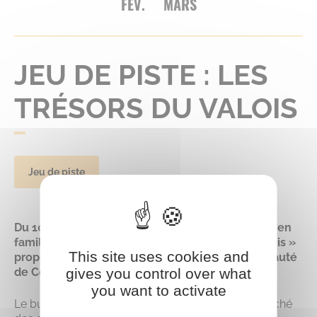
FEV.
MARS
JEU DE PISTE : LES
TRÉSORS DU VALOIS
Jeu de piste
Du 10 février au 9 mars 2024, partez à l’aventure en
famille avec le jeu de piste « Les trésors du Valois »
This site uses cookies and
proposé par l’Office de Tourisme de la Communauté
gives you control over what
de Communes du Pays de Valois.
you want to activate
Le but du jeu : découvrir où se trouve le trésor caché