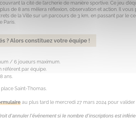
écouvrant la cité de l’archerie de manière sportive. Ce jeu d
plus de 8 ans mêlera réflexion, observation et action. Il vous
rets de la Ville sur un parcours de 3 km, en passant par le cen
 Paris.
s ? Alors constituez votre équipe !
imum / 6 joueurs maximum.
n référent par équipe.
8 ans.
: place Saint-Thomas.
ormulaire
au plus tard le mercredi 27 mars 2024 pour valider v
droit d’annuler l’événement si le nombre d’inscriptions est inféri