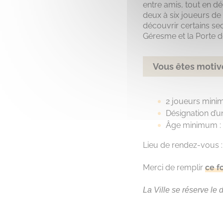
entre amis, tout en d
deux à six joueurs de 
découvrir certains sec
Géresme et la Porte de
Vous êtes motivé
2 joueurs min
Désignation d’u
Âge minimum : 
Lieu de rendez-vous 
Merci de remplir
ce f
La Ville se réserve le 