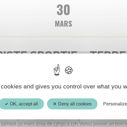
30
MARS
PISTE SPORTIF « TERRE
24 »
 cookies and gives you control over what you w
OK, accept all
Deny all cookies
Personaliz
alois organise un jeu de piste sportif gratuit et ouvert à tous
le samedi 30 mars 2024 de 13h30 à 17h. Venez passer un bon 