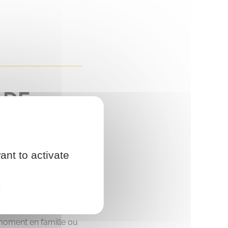
 DE
ant to activate
e
, dans le cadre de
moment en famille ou