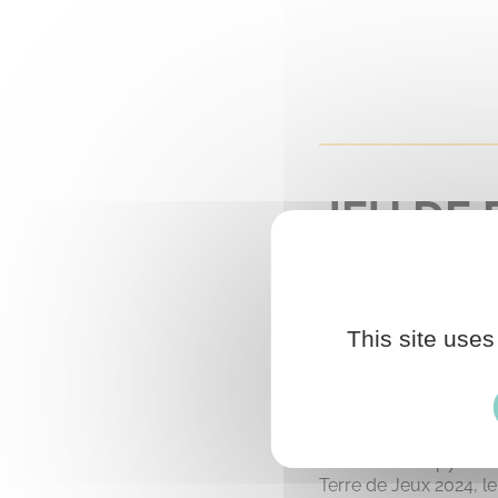
JEU DE 
JEUX 20
This site uses
Terre de Jeux 2024
La Ville de Crépy-en-V
Terre de Jeux 2024, 