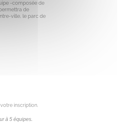
’équipe -composée de
 permettra de
tre-ville, le parc de
otre inscription.
eur à 5 équipes.