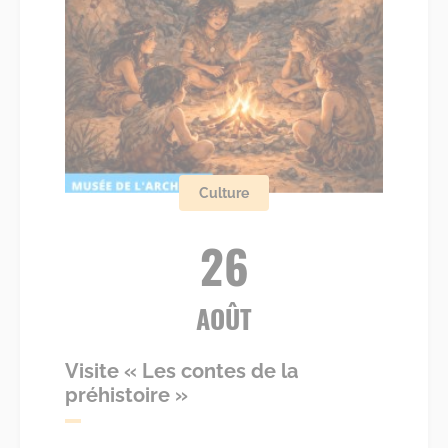
Culture
26
AOÛT
Visite « Les contes de la
préhistoire »