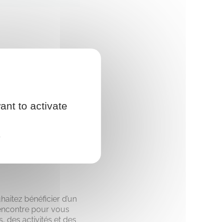
ant to activate
e
haitez bénéficier d’un
rencontre pour vous
 des activités et des