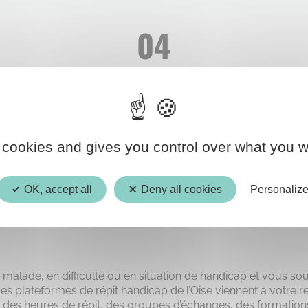
04
OCT.
 cookies and gives you control over what you w
DE DES AIDANTS
OK, accept all
Deny all cookies
Personaliz
malade, en difficulté ou en situation de handicap et vous sou
 plateformes de répit handicap de l’Oise viennent à votre 
des heures de répit, des groupes d’échanges, des formations,