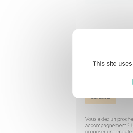
This site uses
LA RON
Solidarité
Vous aidez un proche 
accompagnement ? Les
proposer une écoute, 