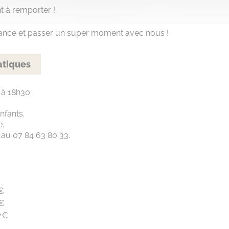
t à remporter !
hance et passer un super moment avec nous !
atiques
 à 18h30.
enfants.
e.
e au 07 84 63 80 33.
€
0€
7€