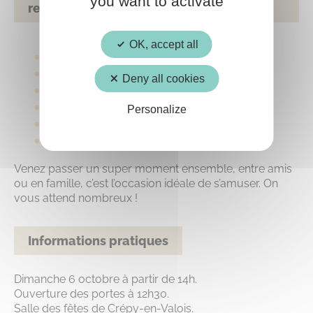
you want to activate
remporter
OK, accept all
Robot de cuisine,
Places pour Disneyland Paris,
Deny all cookies
Robot aspirateur,
Télé écran plat,
Personalize
Pompe à bière,
… et encore pleins d’autres surprises !
Venez passer un super moment ensemble, entre amis
ou en famille, c’est l’occasion idéale de s’amuser. On
vous attend nombreux !
Informations pratiques
Dimanche 6 octobre à partir de 14h.
Ouverture des portes à 12h30.
Salle des fêtes de Crépy-en-Valois.