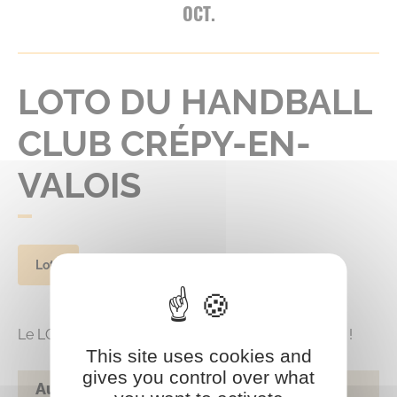
OCT.
LOTO DU HANDBALL
CLUB CRÉPY-EN-
VALOIS
Loto
Le LOTO du HBCC est de retour le 6 octobre 2024 !
This site uses cookies and
gives you control over what
Au programme, des *beaux lots* à