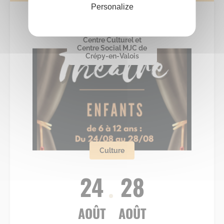
Personalize
Centre Culturel et
Centre Social MJC de
Crépy-en-Valois
Culture
24
28
AOÛT
AOÛT