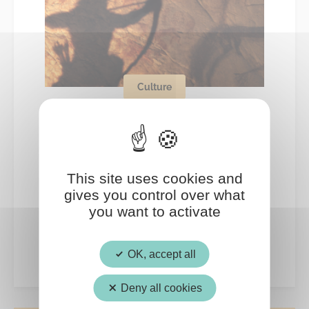
Culture
15
AOÛT
This site uses cookies and
gives you control over what
Visite guidée de l’exposition
you want to activate
« Archers de la préhistoire »
OK, accept all
Deny all cookies