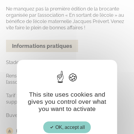
Ne manquez pas la première édition de la brocante
organisée par l’association « En sortant de l’école » au
bénéfice de l’école maternelle Jacques Prévert. Venez
vite faire le plein de bonnes affaires !
Informations pratiques
Stade Gérard de Nerval, de 8h à 18h.
Renseignements et inscriptions par mail auprès de
l’association à
ensortantdelecole60@gmail.com
This site uses cookies and
Tarif : 10€ les 3 mètres – 3,50€ le mètre
gives you control over what
supplémentaire.
you want to activate
Buvette et restauration sur place.
OK, accept all
Inscription-brocante-couleur.pdf