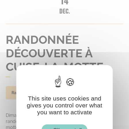
14
DEC.
RANDONNÉE
DÉCOUVERTE À
CUISE-LA-MOTTE
Randonnée
This site uses cookies and
gives you control over what
you want to activate
Dimanche 14 décembre 2025, ne manquez pas la
randonnée à la découverte du village de Cuise-la-
motte proposée par l’association Form’&Vous.