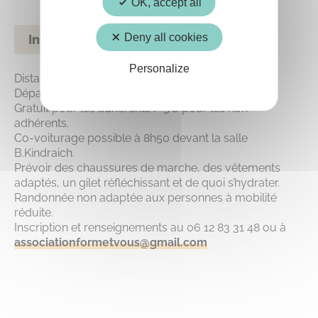
OK, accept all
Deny all cookies
Informations pratiques
Personalize
Distance 6.2 km.
Départ à 9h30.
Gratuit pour les adhérents / 5€ pour les non
adhérents.
Co-voiturage possible à 8h50 devant la salle
B.Kindraich.
Prévoir des chaussures de marche, des vêtements
adaptés, un gilet réfléchissant et de quoi s’hydrater.
Randonnée non adaptée aux personnes à mobilité
réduite.
Inscription et renseignements au 06 12 83 31 48 ou à
associationformetvous@gmail.com