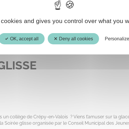
13
 cookies and gives you control over what you w
DEC.
OK, accept all
Deny all cookies
Personaliz
GLISSE
 un collège de Crépy-en-Valois ? Viens t’amuser sur la glac
 Soirée glisse organisée par le Conseil Municipal des Jeune