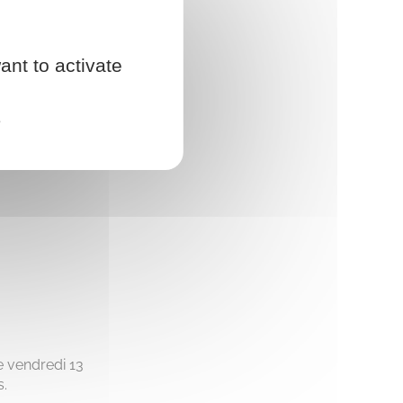
ant to activate
e
e vendredi 13
s.