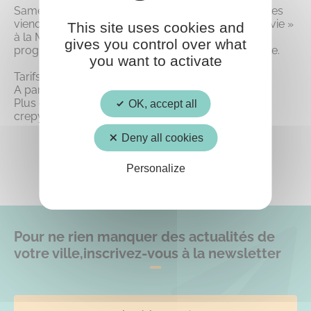
Samedi 12 mars à 20h30, la Compagnie des Lucioles
viendra vous présenter son spectacle « Home Movie »
This site uses cookies and
à la MJC Crépy-en-Valois, dans le cadre du
gives you control over what
programme Génération Digitale organisé par la Ville.
you want to activate
Tarifs : 15 euros plein tarif, 10 euros tarif réduit.
A partir de 12 ans.
Plus d’informations sur https://www.mjc-
OK, accept all
crepyenvalois.com/centre-culturel/.
Deny all cookies
Personalize
Pour ne rien manquer des actualités de
votre ville,
inscrivez-vous à la newsletter