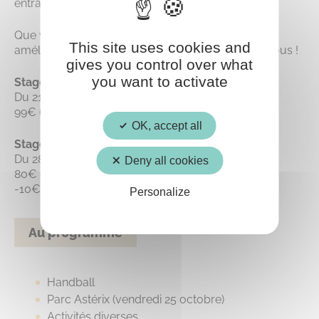
entraîneurs qualifiés.
Que vous soyez débutant ou que vous souhaitiez
This site uses cookies and
améliorer vos techniques, ce stage est fait pour vous !
gives you control over what
you want to activate
Stage Apprentissage n°1
Du 21 au 25 octobre 2024
99€ (les deux semaines 170€)
OK, accept all
Stage Apprentissage n°2
Du 28 au 31 octobre 2024
Deny all cookies
80€ (les deux semaines 170€)
-10€ pour les enfants du même foyer
Personalize
Au programme
Handball
Parc Astérix (vendredi 25 octobre)
Activités diverses