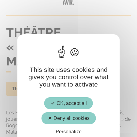
AVR.
THÉÂTRE
« MYSTÈRE AU
MANOIR »
This site uses cookies and
gives you control over what
you want to activate
Théâtre
OK, accept all
Les Farfadets, troupe de théâtre de Crépy-en-Valois,
Deny all cookies
joueront la comédie policière « Mystère au Manoir » de
Roger Davau au profit de l’association « Vaincre les
Personalize
Maladies Lysosomales » V.M.L. antenne Picardie, le