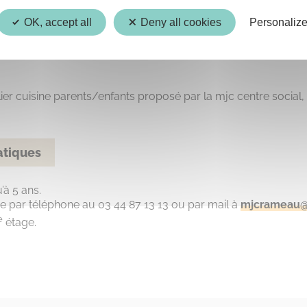
OK, accept all
Deny all cookies
Personaliz
ier cuisine parents/enfants proposé par la mjc centre social
atiques
’à 5 ans.
re par téléphone au 03 44 87 13 13 ou par mail à
mjcrameau@
e
étage.