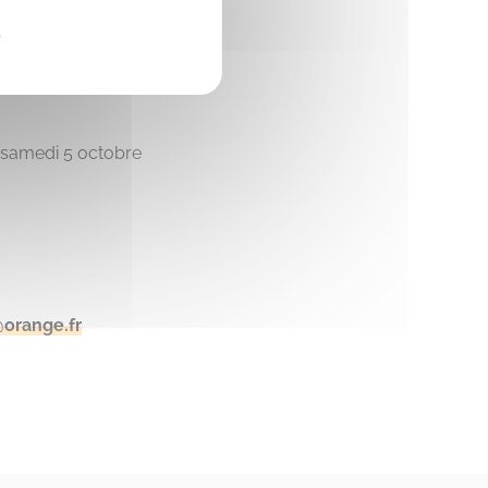
e
, samedi 5 octobre
orange.fr