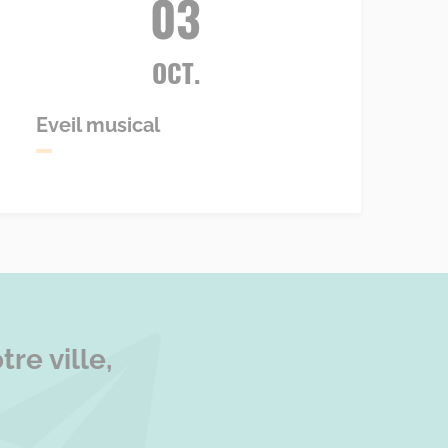
03
OCT.
Eveil musical
re ville,