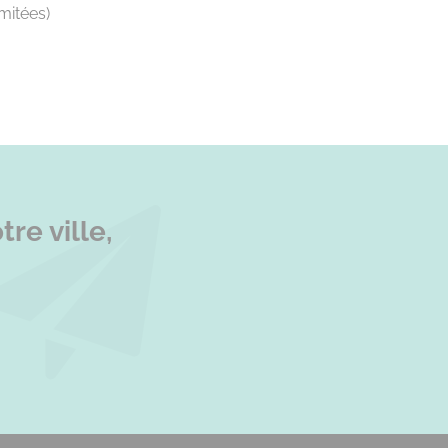
imitées)
re ville,