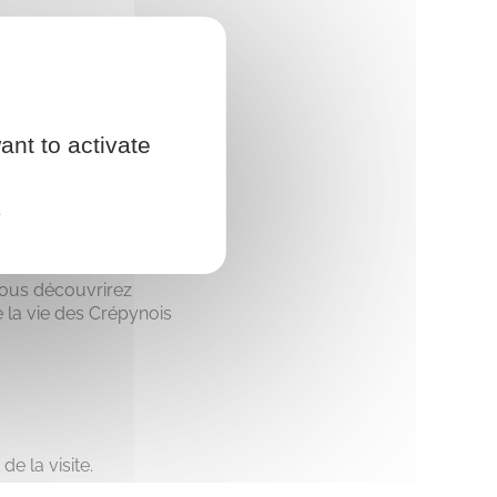
ant to activate
e
hier en suivant le
Vous découvrirez
e la vie des Crépynois
e la visite.