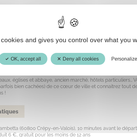
 cookies and gives you control over what you w
OK, accept all
Deny all cookies
Personaliz
à 15h, venez découvrir l’histoire et l’architecture du Crépy d’
ous contera tout de l’Antiquité aux Temps modernes.
ux, églises et abbaye, ancien marché, hôtels particuliers… 
parfois bien cachées) de ce cœur de ville et connaitrez tout d
s !
atiques
betta (60800 Crépy-en-Valois), 10 minutes avant le départ d
éduit 6 €, gratuit pour les moins de 12 ans