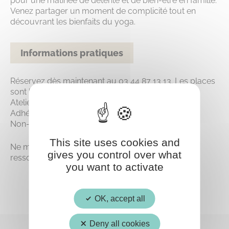
pour une matinée de détente et de bien-être en famille.
Venez partager un moment de complicité tout en
découvrant les bienfaits du yoga.
Informations pratiques
Réservez dès maintenant au 03 44 87 13 13. Les places
sont limitées !
Atelier ouvert à tous, membres ou non de la MJC.
Adhérents : 5€ par parent et par enfant.
Non-adhérents : 7€ par parent et par enfant.
This site uses cookies and
Ne manquez pas cette occasion unique de vous
gives you control over what
ressourcer en famille !
you want to activate
OK, accept all
Deny all cookies