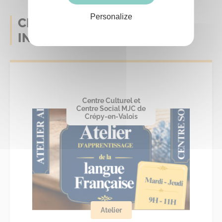
Personalize
CELA POURRAIT AUSSI VOUS
INTERESSER
Centre Culturel et
Centre Social MJC de
Crépy-en-Valois
Atelier