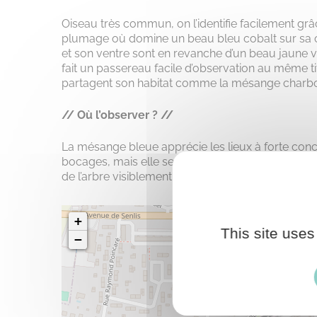
Oiseau très commun, on l’identifie facilement grâc
plumage où domine un beau bleu cobalt sur sa cal
et son ventre sont en revanche d’un beau jaune vi
fait un passereau facile d’observation au même ti
partagent son habitat comme la mésange charbo
// Où l’observer ? //
La mésange bleue apprécie les lieux à forte conce
bocages, mais elle se plait aussi très bien dans les 
de l’arbre visiblement, puisqu’on peut retrouver 
+
This site uses
−