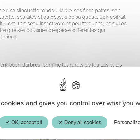
e à sa silhouette rondouillarde, ses fines pattes, son
otte, ses ailes et au dessus de sa queue. Son poitrail
f. C’est un oiseau insectivore et peu farouche, ce qui en
tre que ses cousines d’espèces différentes qui
nnière.
ntration d’arbres, comme les forêts de feuillus et les
villes, en particulier les villes lauréates du Prix national
une belle population à Crépy-en-Valois ?.
 cookies and gives you control over what you w
OK, accept all
Deny all cookies
Personaliz