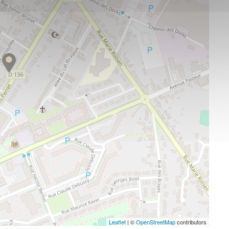
Leaflet
| ©
OpenStreetMap
contributors