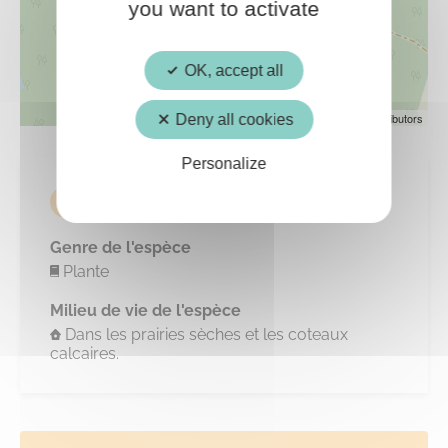
you want to activate
OK, accept all
Leaflet
| ©
OpenStreetMap
contributors
Deny all cookies
Personalize
INFOS
Genre de l'espèce
Plante
Milieu de vie de l'espèce
Dans les prairies sèches et les coteaux
calcaires.