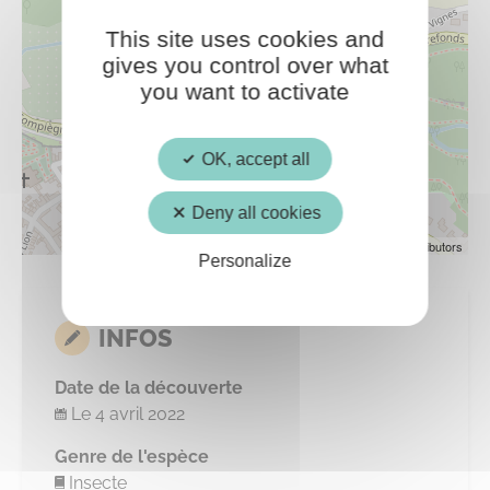
This site uses cookies and
gives you control over what
you want to activate
OK, accept all
Deny all cookies
Leaflet
| ©
OpenStreetMap
contributors
Personalize
INFOS
Date de la découverte
Le 4 avril 2022
Genre de l'espèce
Insecte