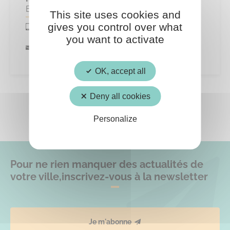
EL ATMANI Abdelaziz
This site uses cookies and
gives you control over what
0616511270
you want to activate
amc.amc@sfr.fr
OK, accept all
Deny all cookies
Personalize
Pour ne rien manquer des actualités de
votre ville,
inscrivez-vous à la newsletter
Je m'abonne