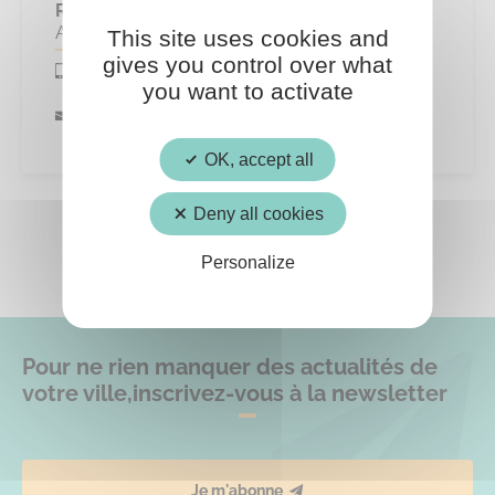
Responsable
Annie Drieux
This site uses cookies and
gives you control over what
0606534767
you want to activate
lasaintinelle@gmail.com
OK, accept all
Deny all cookies
Personalize
Pour ne rien manquer des actualités de
votre ville,
inscrivez-vous à la newsletter
Je m'abonne