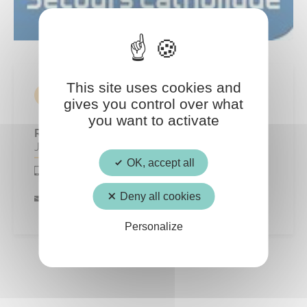
This site uses cookies and
CONTACT
gives you control over what
you want to activate
Responsable
Jean Philippe BONNEL
OK, accept all
0621699765
Deny all cookies
crepy.600@secours-catholique.org
Personalize