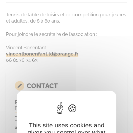
Tennis de table de loisirs et de compétition pour jeunes
et adultes, de 8 à 80 ans.
Pour joindre le secrétaire de l’association :
Vincent Bonenfant
vincentbonenfant.td@orange.fr
06 81 76 74 63
CONTACT
Responsable
Franck LEJEUNE
This site uses cookies and
franck.lejeune@laposte.net
gives you control over what