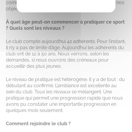
commencé la saison tardivement, mais c’est un de nos
objectifs pour la saison prochaine.
À quel âge peut-on commencer à pratiquer ce sport
? Quels sont les niveaux ?
Le club compte aujourd’hui 42 adhérents. Pour l’instant,
il n’y a pas de limite d’âge. Aujourd’hui les adhérents du
club ont de 12 à 50 ans. Nous verrons, selon les
demandes, si nous ouvrons des créneaux pour
accueillir des plus jeunes.
Le niveau de pratique est hétérogène. Il y a de tout : du
débutant au confirmé. L’ambiance est excellente au
sein du club. Tous les niveaux se mélangent. Une
pratique qui permet une progression rapide que nous
avons pu constater une importante progression en
quelques mois seulement.
Comment rejoindre le club ?