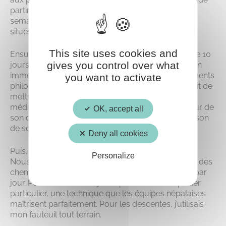
partir à la montagne. Nous y sommes restés une
semaine pour découvrir les temples et les villages
situés à 1 500m d’altitude.
This site uses cookies and
Ensuite, nous avons suivi une retraite méditative de 10
gives you control over what
jours avec des moines bouddhistes. Nous étions en
immersion totale : longues méditations, enseignements
you want to activate
philosophiques et groupes de parole. L’objectif était de
mettre sa vie de tous les jours en parallèle de la
méditation et de savoir comment la placer au cœur de
OK, accept all
son quotidien. C’est un premier pas vers une guérison
de son passé et de son vécu.
Deny all cookies
Puis, nous avons entamé notre trek de 2 semaines.
Personalize
Nous avons choisi l’un des plus difficiles en termes des
chemins : le Mardi Himal. Nous marchions 5 à 6 h par
jour. Pour les montées, j’étais portée dans un panier
particulier, une technique que les équipes népalaises
maîtrisent parfaitement. Pour les descentes, j’utilisais
mon fauteuil tout terrain.