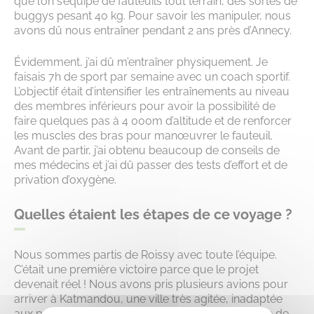
que l’on s’équipe de fauteuils tout terrain, des sortes de
buggys pesant 40 kg. Pour savoir les manipuler, nous
avons dû nous entraîner pendant 2 ans près d’Annecy.
Évidemment, j’ai dû m’entraîner physiquement. Je
faisais 7h de sport par semaine avec un coach sportif.
L’objectif était d’intensifier les entraînements au niveau
des membres inférieurs pour avoir la possibilité de
faire quelques pas à 4 000m d’altitude et de renforcer
les muscles des bras pour manœuvrer le fauteuil.
Avant de partir, j’ai obtenu beaucoup de conseils de
mes médecins et j’ai dû passer des tests d’effort et de
privation d’oxygène.
Quelles étaient les étapes de ce voyage ?
Nous sommes partis de Roissy avec toute l’équipe.
C’était une première victoire parce que le projet
devenait réel ! Nous avons pris plusieurs avions pour
arriver à Katmandou, une ville très agitée, inadaptée
aux personnes à mobilité réduite, alors j’avais hâte de