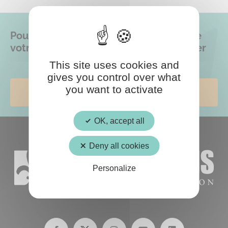
Pour ne rien manquer des actualités de
votre ville,
inscrivez-vous à la newsletter
This site uses cookies and
gives you control over what
you want to activate
Je m'abonne
OK, accept all
Deny all cookies
Personalize