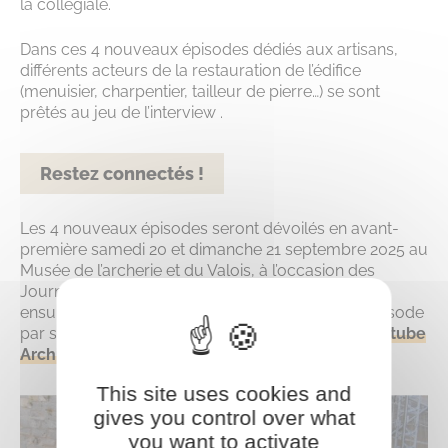
la collégiale.
Dans ces 4 nouveaux épisodes dédiés aux artisans,
différents acteurs de la restauration de l’édifice
(menuisier, charpentier, tailleur de pierre…) se sont
prêtés au jeu de l’interview .
Restez connectés !
Les 4 nouveaux épisodes seront dévoilés en avant-
première samedi 20 et dimanche 21 septembre 2025 au
Musée de l’archerie et du Valois, à l’occasion des
Journées européennes du patrimoine. Ils seront
ensuite diffusés du 8 au 29 octobre (sortie d’un épisode
par semaine tous les mercredis) sur la
chaîne Youtube
Archivolt
.
This site uses cookies and
gives you control over what
you want to activate