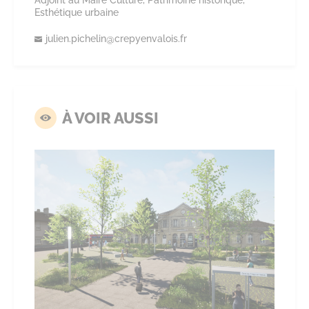
Esthétique urbaine
julien.
pichelin@
crepyenvalois.
fr
À VOIR AUSSI