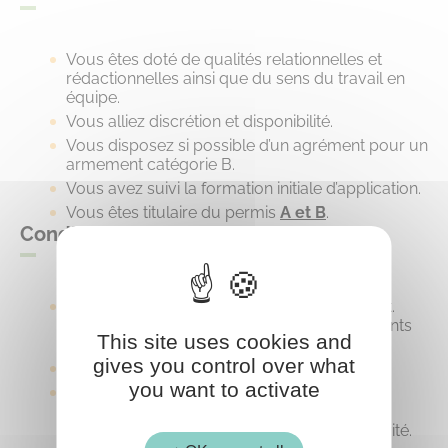
Vous êtes doté de qualités relationnelles et
rédactionnelles ainsi que du sens du travail en
équipe.
Vous alliez discrétion et disponibilité.
Vous disposez si possible d’un agrément pour un
armement catégorie B.
Vous avez suivi la formation initiale d’application.
Vous êtes titulaire du permis
A et B
.
Conditions
Recrutement par voie statutaire uniquement.
Poste ouvert sur le cadre d’emplois des agents
This site uses cookies and
de police municipale.
gives you control over what
Poste à temps complet.
you want to activate
Rémunération statutaire, ISF 20%, IAT, NBI,
primes mensuelles, prime annuelle et CNAS
selon conditions en vigueur dans la collectivité.