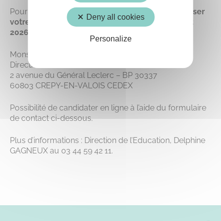
Pour postuler à cette offre d’emploi
, merci d’adresser
Deny all cookies
votre CV et lettre de motivation avant le 30 août
2026
Personalize
Monsieur Le Maire
Direction des ressources humaines
2 avenue du Général Leclerc – BP 30337
60803 CREPY-EN-VALOIS CEDEX
Possibilité de candidater en ligne à l’aide du formulaire
de contact ci-dessous.
Plus d’informations : Direction de l’Education, Delphine
GAGNEUX au 03 44 59 42 11.