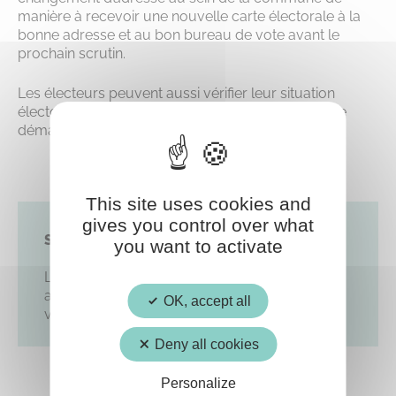
manière à recevoir une nouvelle carte électorale à la
bonne adresse et au bon bureau de vote avant le
prochain scrutin.
Les électeurs peuvent aussi vérifier leur situation
électorale sur le site du
service public
avant toute
démarche.
This site uses cookies and
gives you control over what
Sachons-le !
you want to activate
L’inscription sur les listes électorales n’est pas
automatique et nécessite une démarche de
OK, accept all
votre part.
Deny all cookies
Personalize